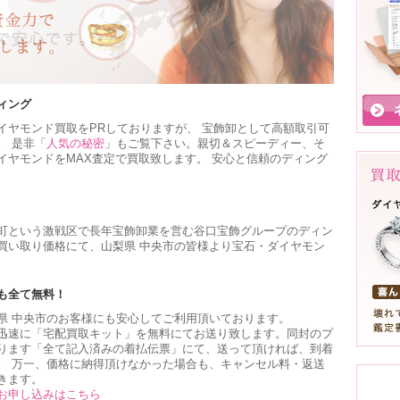
ィング
イヤモンド買取をPRしておりますが、 宝飾卸として高額取引可
。 是非「
人気の秘密
」もご覧下さい。親切＆スピーディー、そ
イヤモンドをMAX査定で買取致します。 安心と信頼のディング
町という激戦区で長年宝飾卸業を営む谷口宝飾グループのディン
買い取り価格にて、山梨県 中央市の皆様より宝石・ダイヤモン
も全て無料！
県 中央市のお客様にも安心してご利用頂いております。
迅速に「宅配買取キット」を無料にてお送り致します。同封のプ
ります「全て記入済みの着払伝票」にて、送って頂ければ、到着
。 万一、価格に納得頂けなかった場合も、キャンセル料・返送
きます。
お申し込みはこちら