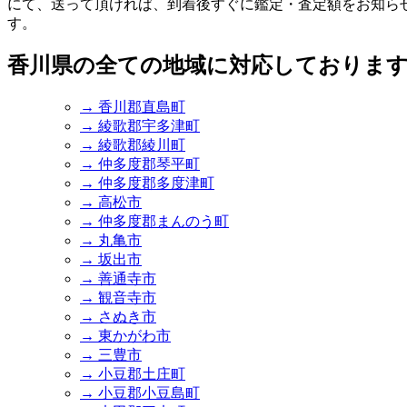
にて、送って頂ければ、到着後すぐに鑑定・査定額をお知ら
す。
香川県の全ての地域に対応しておりま
→ 香川郡直島町
→ 綾歌郡宇多津町
→ 綾歌郡綾川町
→ 仲多度郡琴平町
→ 仲多度郡多度津町
→ 高松市
→ 仲多度郡まんのう町
→ 丸亀市
→ 坂出市
→ 善通寺市
→ 観音寺市
→ さぬき市
→ 東かがわ市
→ 三豊市
→ 小豆郡土庄町
→ 小豆郡小豆島町